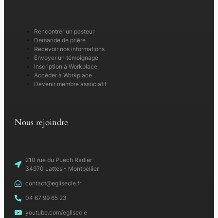
Rencontrer un pasteur
Demande de prière
Recevoir nos informations
Envoyer un témoignage
Inscription à Workplace
Accéder à Workplace
Devenir membre associatif
Nous rejoindre
210 rue du Puech Radier
34970 Lattes - Montpellier
contact@eglisecle.fr
04 67 99 65 23
youtube.com/eglisecle