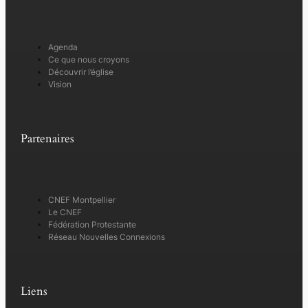
Agenda
Ce que nous croyons
Découvrir l’église
Vision
Partenaires
CNEF Montpellier
Le CNEF
Fédération Protestante
Réseau Nouvelles Connexions
Liens