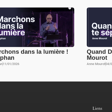
chons dans la lumière !
Quand Di
ephan
Mourot
an
11/01/2026
Anne Mourot
04/
Liens