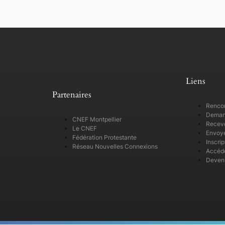
Liens
Partenaires
Rencon
Demand
CNEF Montpellier
Recevo
Le CNEF
Envoye
Fédération Protestante
Inscri
Réseau Nouvelles Connexions
Accéde
Deveni