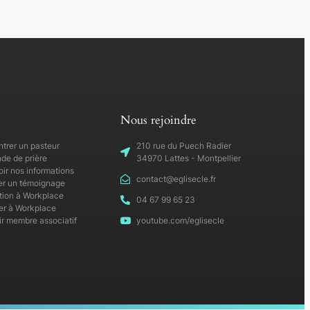
Nous rejoindre
trer un pasteur
210 rue du Puech Radier
e de prière
34970 Lattes - Montpellier
ir nos informations
contact@eglisecle.fr
r un témoignage
ption à Workplace
04 67 99 65 23
r à Workplace
r membre associatif
youtube.com/eglisecle