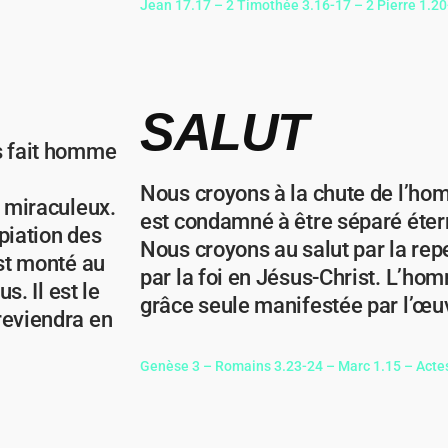
Jean 17.17 – 2 Timothée 3.16-17 – 2 Pierre 1.2
SALUT
ls fait homme
Nous croyons à la chute de l’hom
e miraculeux.
est condamné à être séparé éter
xpiation des
Nous croyons au salut par la rep
est monté au
par la foi en Jésus-Christ. L’homm
s. Il est le
grâce seule manifestée par l’œu
reviendra en
Genèse 3 – Romains 3.23-24 – Marc 1.15 – Actes