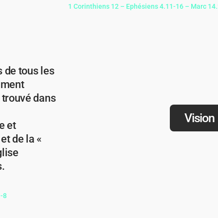
1 Corinthiens 12 – Ephésiens 4.11-16 – Marc 14.
 de tous les
timent
 trouvé dans
Vision
e et
et de la «
glise
s.
1-8