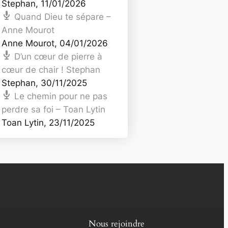
Stephan
,
11/01/2026
Quand Dieu te sépare –
Anne Mourot
Anne Mourot
,
04/01/2026
D’un cœur de pierre à
cœur de chair ! Stephan
Stephan
,
30/11/2025
Le chemin pour ne pas
perdre sa foi – Toan Lytin
Toan Lytin
,
23/11/2025
Nous rejoindre