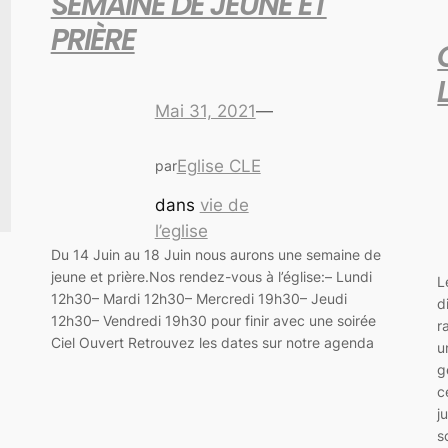
SEMAINE DE JEUNE ET
PRIÈRE
Mai 31, 2021
—
Eglise CLE
par
dans
vie de
l’eglise
Du 14 Juin au 18 Juin nous aurons une semaine de
jeune et prière.Nos rendez-vous à l’église:– Lundi
L
12h30– Mardi 12h30– Mercredi 19h30– Jeudi
d
12h30– Vendredi 19h30 pour finir avec une soirée
r
Ciel Ouvert Retrouvez les dates sur notre agenda
u
g
c
j
s