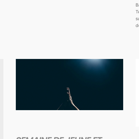
B
T
s
d