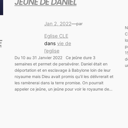
JEUNE DE DANIEL
Jan 2, 2022
—
par
N
C
Eglise CLE
E
l
dans
vie de
p
l’eglise
1
Du 10 au 31 Janvier 2022 Ce jeûne dure 3
d
semaines et permet de persévérer. Daniel était en
u
déportation et en esclavage à Babylone loin de leur
royaume mais Dieu avait promis qu’il les délivrerait et
les ramènerai dans la terre promise. On pourrait
appeler ce jeûne, un jeûne pour voir le royaume de…