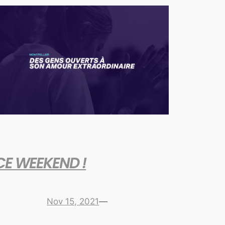
CE WEEKEND !
Nov 15, 2021
—