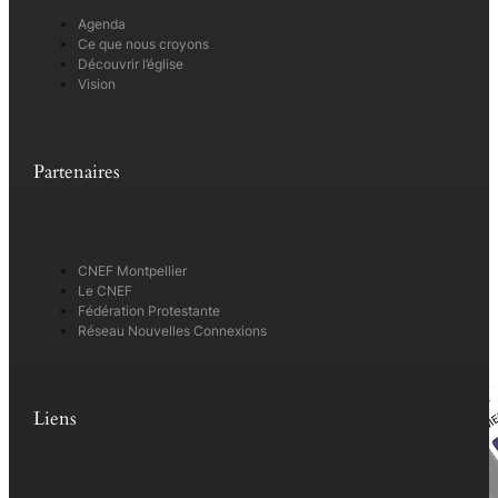
Agenda
Ce que nous croyons
Découvrir l’église
Vision
Partenaires
CNEF Montpellier
Le CNEF
Fédération Protestante
Réseau Nouvelles Connexions
Liens