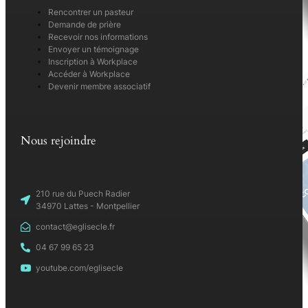
Rencontrer un pasteur
Demande de prière
Recevoir nos informations
Envoyer un témoignage
Inscription à Workplace
Accéder à Workplace
Devenir membre associatif
Nous rejoindre
210 rue du Puech Radier
34970 Lattes - Montpellier
contact@eglisecle.fr
04 67 99 65 23
youtube.com/eglisecle