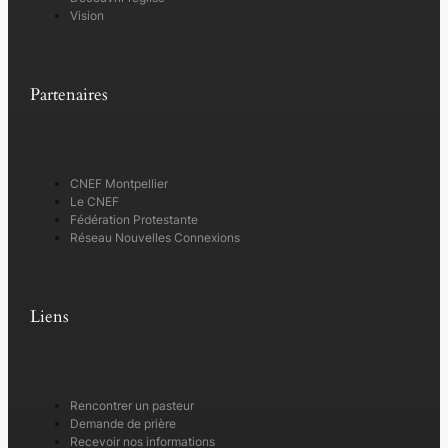
Vision
Partenaires
CNEF Montpellier
Le CNEF
Fédération Protestante
Réseau Nouvelles Connexions
Liens
Rencontrer un pasteur
Demande de prière
Recevoir nos informations