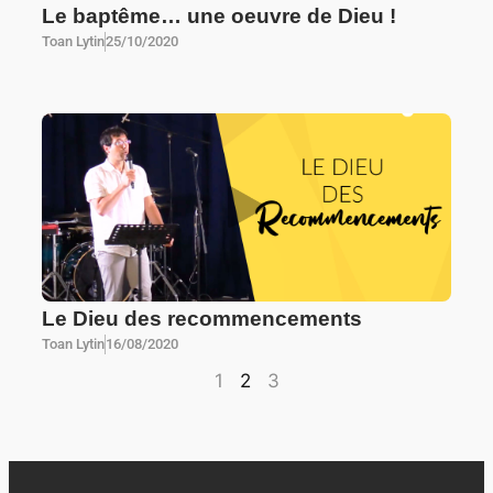
Le baptême… une oeuvre de Dieu !
Toan Lytin
25/10/2020
Le Dieu des recommencements
Toan Lytin
16/08/2020
1
2
3