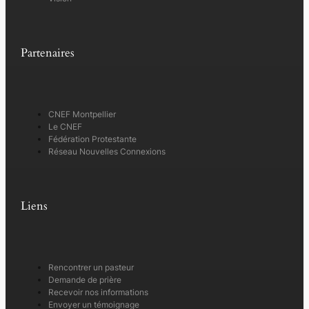
Partenaires
CNEF Montpellier
Le CNEF
Fédération Protestante
Réseau Nouvelles Connexions
Liens
Rencontrer un pasteur
Demande de prière
Recevoir nos informations
Envoyer un témoignage