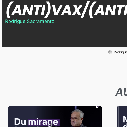
(ANTI)VAX/(ANT
Rodrigue Sacramento
Rodrigu
A