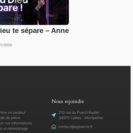
eu te sépare – Anne
01/2026
Nous rejoindre
trer un pasteur
210 rue du Puech Radier
e de prière
34970 Lattes - Montpellier
ir nos informations
contact@eglisecle.fr
r un témoignage