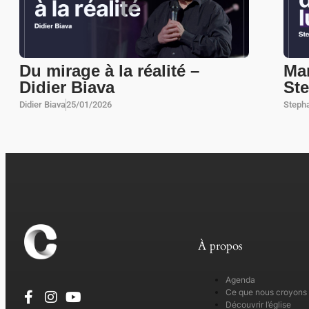
Du mirage à la réalité –
Mar
Didier Biava
St
Didier Biava
25/01/2026
Steph
À propos
Agenda
Ce que nous croyons
Découvrir l’église