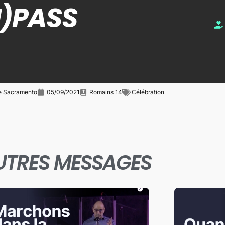
I)PASS
e Sacramento
05/09/2021
Romains 14
Célébration
UTRES MESSAGES