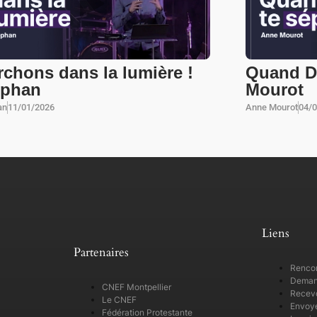
chons dans la lumière !
Quand Di
ephan
Mourot
an
11/01/2026
Anne Mourot
04/
Liens
Partenaires
Rencon
Demand
CNEF Montpellier
Recevo
Le CNEF
Envoye
Fédération Protestante