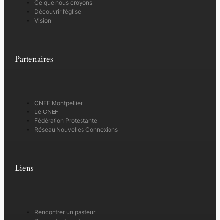
Ce que nous croyons
Découvrir l’église
Vision
Partenaires
CNEF Montpellier
Le CNEF
Fédération Protestante
Réseau Nouvelles Connexions
Liens
Rencontrer un pasteur