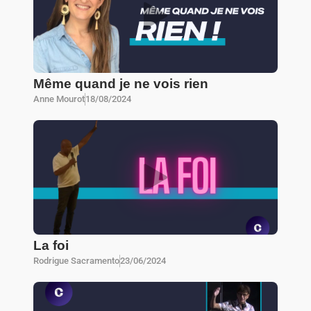
Même quand je ne vois rien
Anne Mourot
18/08/2024
La foi
Rodrigue Sacramento
23/06/2024