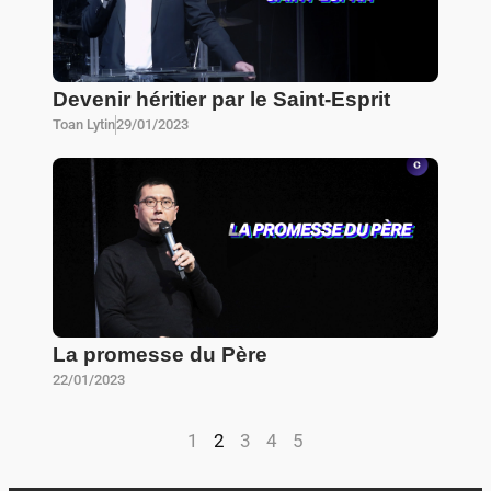
Devenir héritier par le Saint-Esprit
Toan Lytin
29/01/2023
La promesse du Père
22/01/2023
1
2
3
4
5