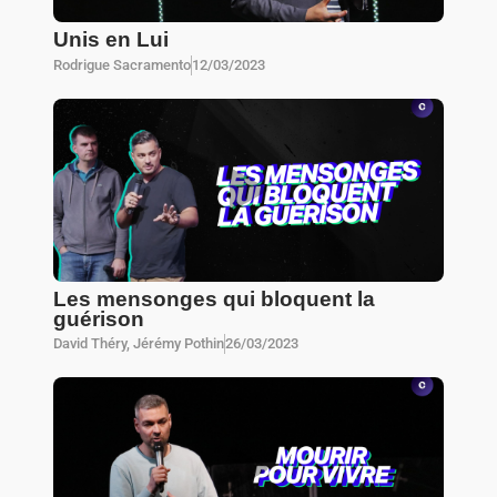
Unis en Lui
Rodrigue Sacramento
12/03/2023
Les mensonges qui bloquent la
guérison
David Théry
,
Jérémy Pothin
26/03/2023