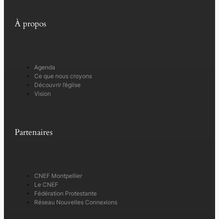
À propos
Agenda
Ce que nous croyons
Découvrir l’église
Vision
Partenaires
CNEF Montpellier
Le CNEF
Fédération Protestante
Réseau Nouvelles Connexions