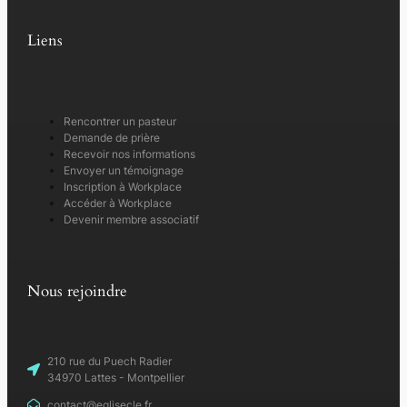
Liens
Rencontrer un pasteur
Demande de prière
Recevoir nos informations
Envoyer un témoignage
Inscription à Workplace
Accéder à Workplace
Devenir membre associatif
Nous rejoindre
210 rue du Puech Radier
34970 Lattes - Montpellier
contact@eglisecle.fr