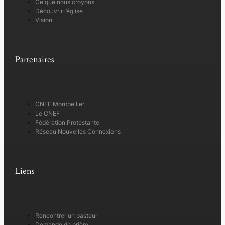
Ce que nous croyons
Découvrir l’église
Vision
Partenaires
CNEF Montpellier
Le CNEF
Fédération Protestante
Réseau Nouvelles Connexions
Liens
Rencontrer un pasteur
Demande de prière