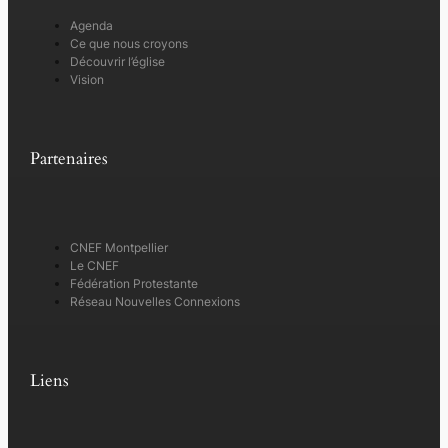
Agenda
Ce que nous croyons
Découvrir l’église
Vision
Partenaires
CNEF Montpellier
Le CNEF
Fédération Protestante
Réseau Nouvelles Connexions
Liens