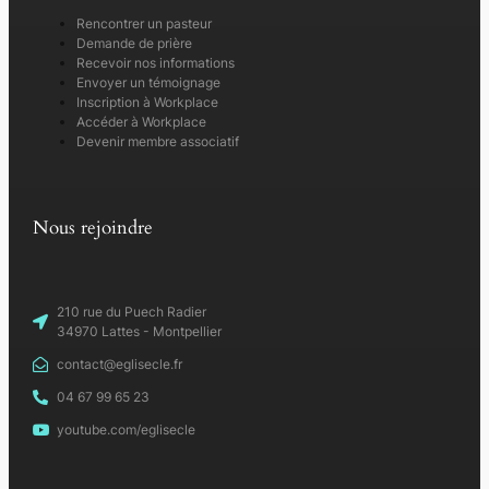
Rencontrer un pasteur
Demande de prière
Recevoir nos informations
Envoyer un témoignage
Inscription à Workplace
Accéder à Workplace
Devenir membre associatif
Nous rejoindre
210 rue du Puech Radier
34970 Lattes - Montpellier
contact@eglisecle.fr
04 67 99 65 23
youtube.com/eglisecle