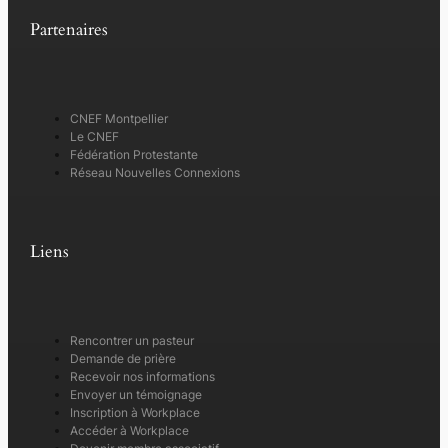
Partenaires
CNEF Montpellier
Le CNEF
Fédération Protestante
Réseau Nouvelles Connexions
Liens
Rencontrer un pasteur
Demande de prière
Recevoir nos informations
Envoyer un témoignage
Inscription à Workplace
Accéder à Workplace