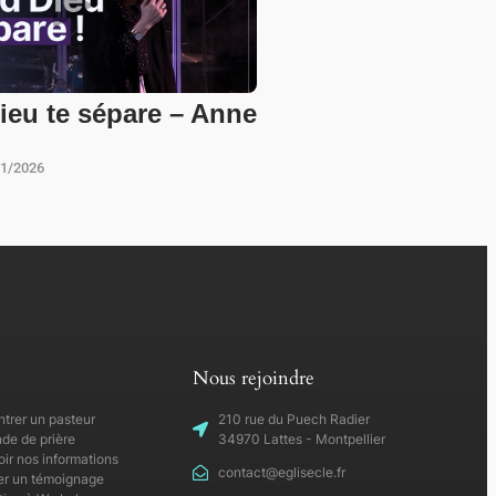
eu te sépare – Anne
01/2026
Nous rejoindre
trer un pasteur
210 rue du Puech Radier
e de prière
34970 Lattes - Montpellier
ir nos informations
contact@eglisecle.fr
r un témoignage