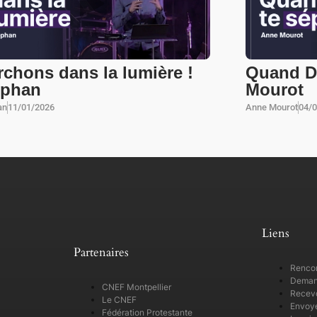
chons dans la lumière !
Quand Di
ephan
Mourot
an
11/01/2026
Anne Mourot
04/
Liens
Partenaires
Rencon
Demand
CNEF Montpellier
Recevo
Le CNEF
Envoye
Fédération Protestante