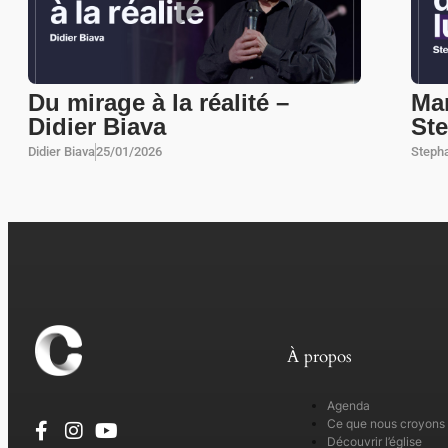
Du mirage à la réalité –
Mar
Didier Biava
St
Didier Biava
25/01/2026
Steph
À propos
Agenda
Ce que nous croyons
Découvrir l’église