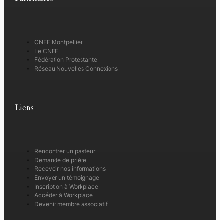
CNEF Montpellier
Le CNEF
Fédération Protestante
Réseau Nouvelles Connexions
Liens
Rencontrer un pasteur
Demande de prière
Recevoir nos informations
Envoyer un témoignage
Inscription à Workplace
Accéder à Workplace
Devenir membre associatif