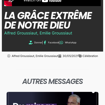
LA GRÂCE EXTRÊME
DE NOTRE DIEU
Alfred Groussiaut
,
Emilie Groussiaut
Donner
Facebook
WhatsApp
Alfred Groussiaut
,
Emilie Groussiaut
30/05/2021
Célébration
AUTRES MESSAGES