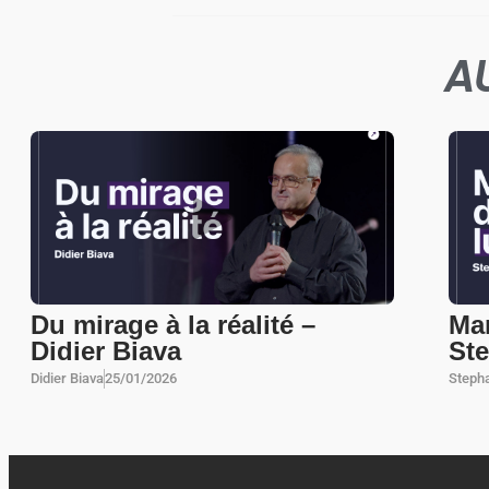
A
Du mirage à la réalité –
Mar
Didier Biava
St
Didier Biava
25/01/2026
Steph