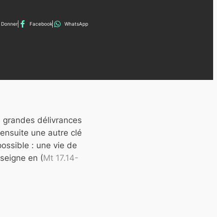
Donner
Facebook
WhatsApp
de grandes délivrances
 ensuite une autre clé
possible : une vie de
nseigne en (
Mt 17.14-