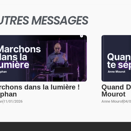
UTRES MESSAGES
chons dans la lumière !
Quand Di
ephan
Mourot
an
11/01/2026
Anne Mourot
04/