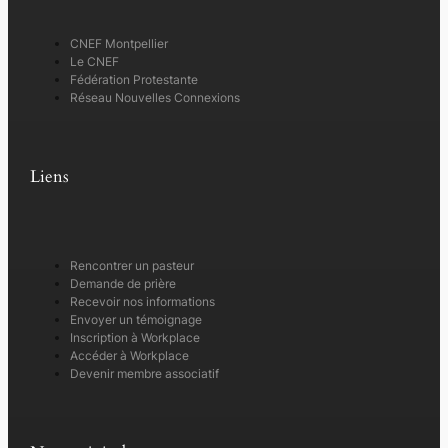
CNEF Montpellier
Le CNEF
Fédération Protestante
Réseau Nouvelles Connexions
Liens
Rencontrer un pasteur
Demande de prière
Recevoir nos informations
Envoyer un témoignage
Inscription à Workplace
Accéder à Workplace
Devenir membre associatif