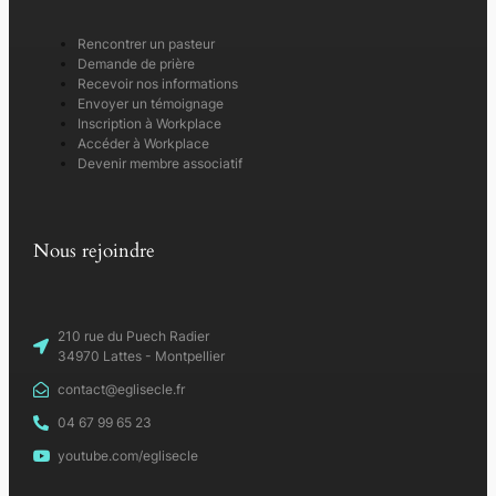
Rencontrer un pasteur
Demande de prière
Recevoir nos informations
Envoyer un témoignage
Inscription à Workplace
Accéder à Workplace
Devenir membre associatif
Nous rejoindre
210 rue du Puech Radier
34970 Lattes - Montpellier
contact@eglisecle.fr
04 67 99 65 23
youtube.com/eglisecle