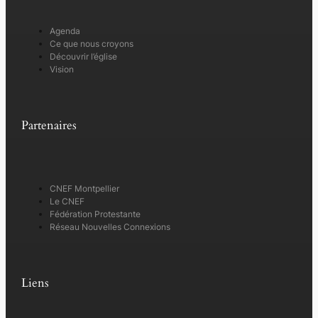
Agenda
Ce que nous croyons
Découvrir l’église
Vision
Partenaires
CNEF Montpellier
Le CNEF
Fédération Protestante
Réseau Nouvelles Connexions
Liens